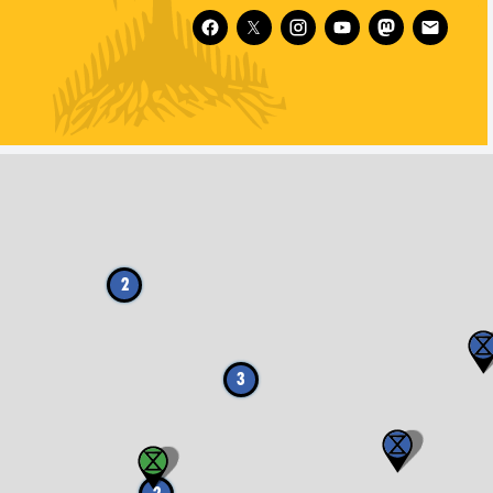
Follow XR India on
2
3