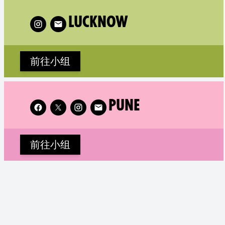
low XR Lucknow on
Follow X
LUCKNOW
前往小组
Follow XR Pune on
Fo
PUNE
前往小组