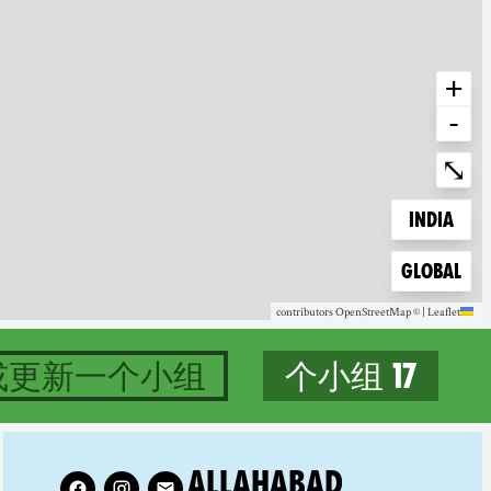
+
-
Enter fullscree
⤡
Zoom to
India
Zoom to
Global
contributors
OpenStreetMap
©
|
Leaflet
或更新一个小组
17 个小组
17 groups in India
Follow XR Allahabad on
ALLAHABAD