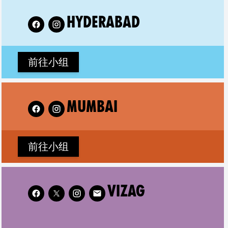
w XR Hyderabad on
HYDERABAD
前往小组
low XR Mumbai on
MUMBAI
前往小组
Follow XR Vizag on
VIZAG