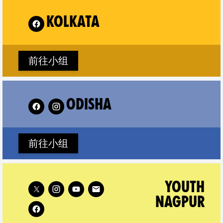
R Kolkata on
Follo
KOLKATA
前往小组
llow XR Odisha on
Fol
ODISHA
前往小组
Follow XR Youth Nagpur on
YOUTH
NAGPUR