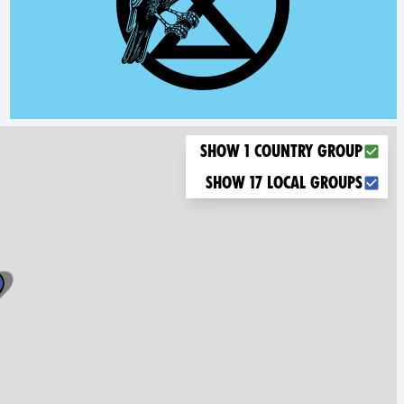
Choose what you want to display on the map
Show 1 country group
Show 17 local groups