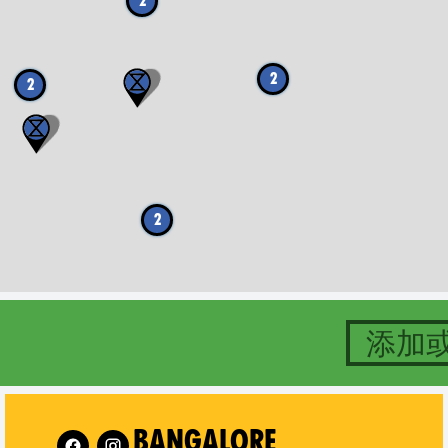
2
2
2
2
添加
w XR Bangalore on
BANGALORE