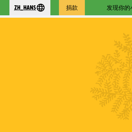
zh_Hans
捐款
发现你的
se your language