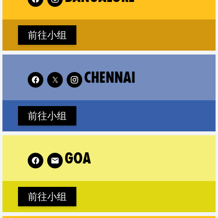
前往小组
Follow XR Chennai on
Follow
CHENNAI
前往小组
Follow XR Goa on
Foll
GOA
前往小组