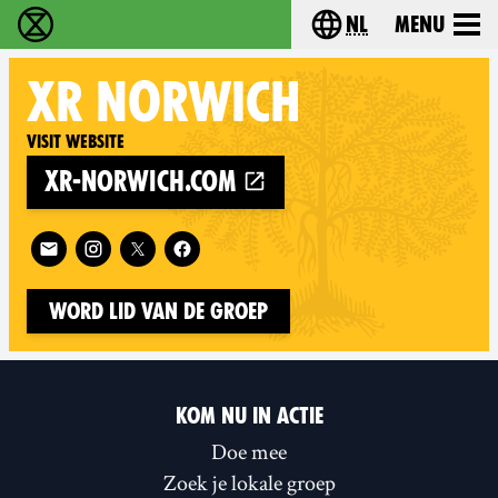
nl
Menu
Extinction Rebellion - Home
Choose your langu
XR
NORWICH
Visit website
xr-norwich.com
Follow XR Norwich on
Word lid van de groep
KOM NU IN ACTIE
Doe mee
Zoek je lokale groep