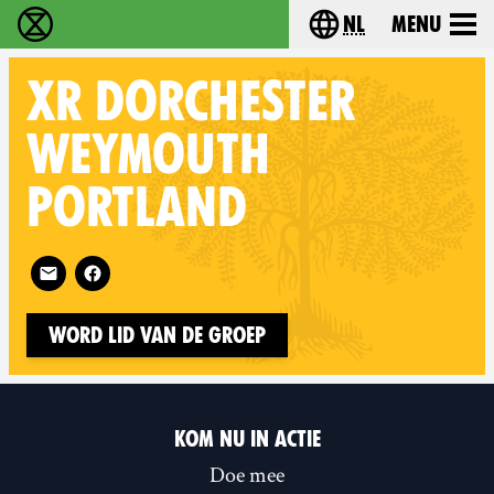
nl
Menu
Extinction Rebellion - Home
Choose your langu
XR
DORCHESTER
WEYMOUTH
PORTLAND
Follow XR Dorchester Weymouth Portland on
Word lid van de groep
KOM NU IN ACTIE
Doe mee