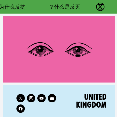
Main navigation
为什么反抗？
什么是反灭？
反抗灭绝 - Home
Follow XR United Kingdom on
RELATED COUNTRY GROUP:
UNITED
KINGDOM