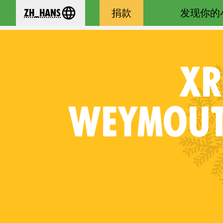
zh_Hans
捐款
发现你的
se your language
XR
WEYMOUT