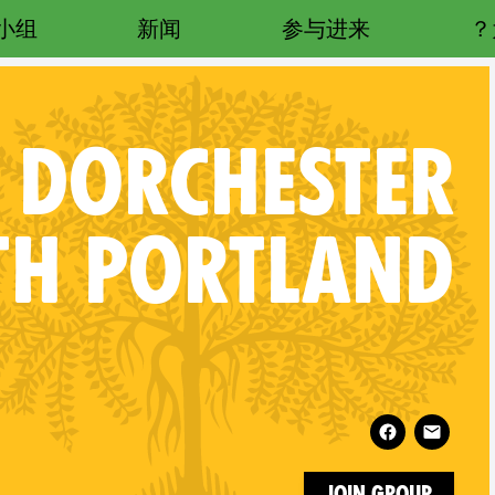
小组
新闻
参与进来
DORCHESTER
H PORTLAND
Follow XR Dorchester Weymouth Portland on
Join Group