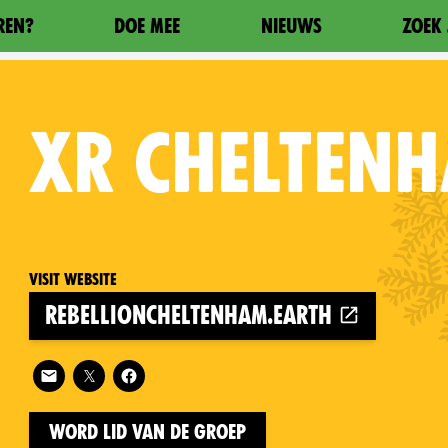
REN?
DOE MEE
NIEUWS
ZOEK 
XR
CHELTEN
Visit website
rebellioncheltenham.earth
on
Follow XR Cheltenham on
Word lid van de groep