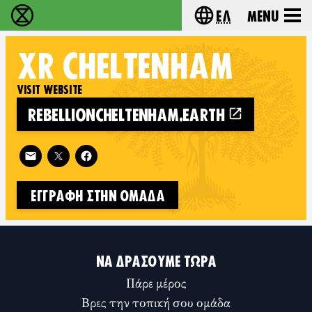
Ελ
Menu
Extinction Rebellion - Home
Choose your lang
XR
CHELTENHAM
VISIT WEBSITE
REBELLIONCHELTENHAM.EARTH
Follow XR Cheltenham on
ΕΓΓΡΑΦΉ ΣΤΗΝ ΟΜΆΔΑ
ΝΑ ΔΡΆΣΟΥΜΕ ΤΏΡΑ
Πάρε μέρος
Βρες την τοπική σου ομάδα