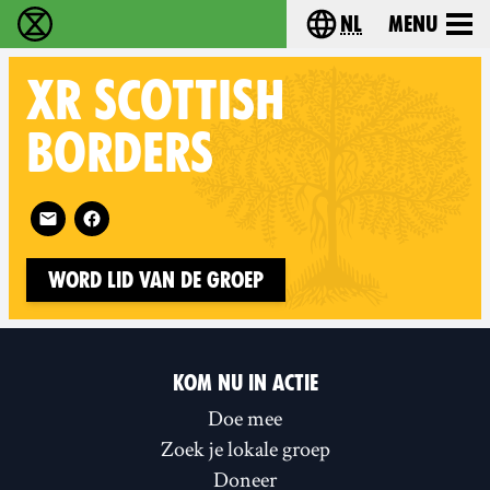
nl
Menu
Extinction Rebellion - Home
Choose your langu
XR
SCOTTISH
BORDERS
Follow XR Scottish Borders on
Word lid van de groep
KOM NU IN ACTIE
Doe mee
Zoek je lokale groep
Doneer