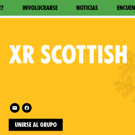
E?
INVOLUCRARSE
NOTICIAS
ENCUEN
XR
SCOTTISH
Follow XR Scottish Borders on
on
Unirse al grupo