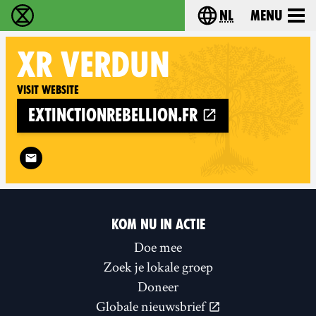
nl
Menu
Extinction Rebellion - Home
Choose your langu
XR
VERDUN
Visit website
extinctionrebellion.fr
Follow XR Verdun on
KOM NU IN ACTIE
Doe mee
Zoek je lokale groep
Doneer
Globale nieuwsbrief