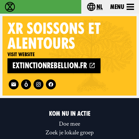
nl
Menu
Extinction Rebellion - Home
Choose your langu
XR
SOISSONS ET
ALENTOURS
Visit website
extinctionrebellion.fr
Follow XR Soissons et alentours on
KOM NU IN ACTIE
Doe mee
Zoek je lokale groep