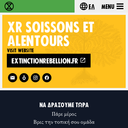
Ελ
Menu
Extinction Rebellion - Home
Choose your lang
XR
SOISSONS ET
ALENTOURS
VISIT WEBSITE
EXTINCTIONREBELLION.FR
Follow XR Soissons et alentours on
ΝΑ ΔΡΆΣΟΥΜΕ ΤΏΡΑ
Πάρε μέρος
Βρες την τοπική σου ομάδα