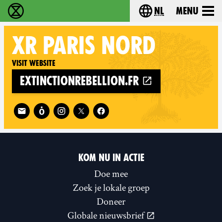
nl
Menu
Extinction Rebellion - Home
Choose your langu
XR
PARIS NORD
Visit website
extinctionrebellion.fr
Follow XR Paris Nord on
KOM NU IN ACTIE
Doe mee
Zoek je lokale groep
Doneer
Globale nieuwsbrief