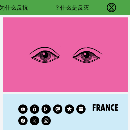
Main navigation
为什么反抗？
什么是反灭？
反抗灭绝 - Home
RELATED COUNTRY GROUP:
Follow XR France on
FRANCE