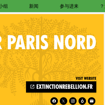
小组
新闻
参与进来
R
PARIS NORD
Visit website
extinctionrebellion.fr
Follow XR Paris Nord on