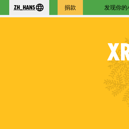
zh_Hans
捐款
发现你的
se your language
X