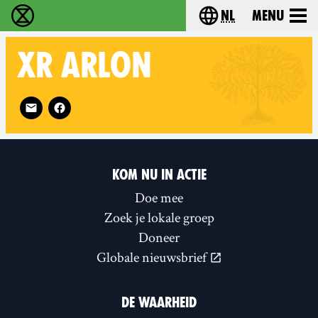
nl
Menu
Extinction Rebellion - Home
Choose your langu
XR
ARLON
Follow XR Arlon on
KOM NU IN ACTIE
Doe mee
Zoek je lokale groep
Doneer
Globale nieuwsbrief
DE WAARHEID