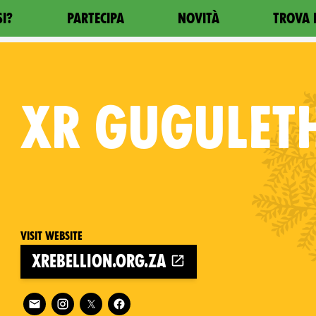
SI?
PARTECIPA
NOVITÀ
TROVA 
XR
GUGULET
Visit website
xrebellion.org.za
Follow XR Gugulethu on