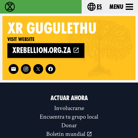
es
Menu
extinction rebellion - Home
Choose your lang
XR
GUGULETHU
Visit website
xrebellion.org.za
Follow XR Gugulethu on
ACTUAR AHORA
Involucrarse
Encuentra tu grupo local
Donar
Boletín mundial