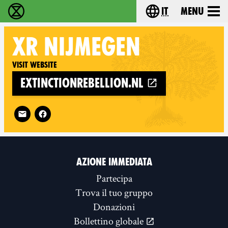
it
Menu
Extinction Rebellion - Home
Choose your lang
XR
NIJMEGEN
Visit website
extinctionrebellion.nl
Follow XR Nijmegen on
AZIONE IMMEDIATA
Partecipa
Trova il tuo gruppo
Donazioni
Bollettino globale