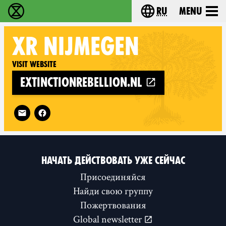
ru
Menu
Extinction Rebellion - Home
Choose your langu
XR
NIJMEGEN
Visit website
extinctionrebellion.nl
Follow XR Nijmegen on
НАЧАТЬ ДЕЙСТВОВАТЬ УЖЕ СЕЙЧАС
Присоединяйся
Найди свою группу
Пожертвования
Global newsletter