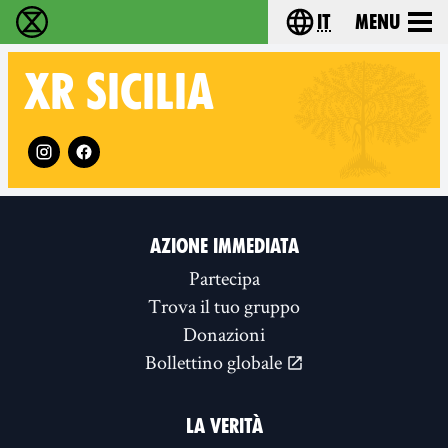
it
Menu
Extinction Rebellion - Home
Choose your lang
XR
SICILIA
Follow XR Sicilia on
AZIONE IMMEDIATA
Partecipa
Trova il tuo gruppo
Donazioni
Bollettino globale
LA VERITÀ