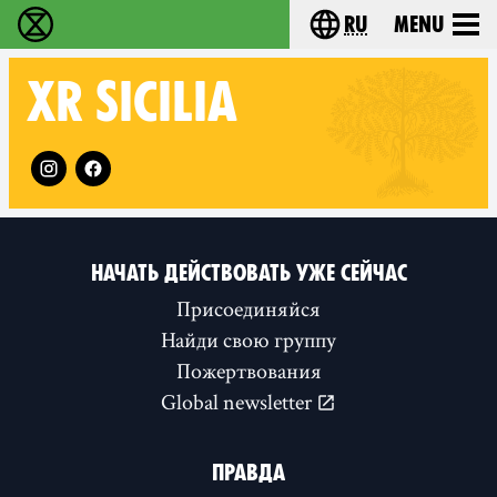
ru
Menu
Extinction Rebellion - Home
Choose your langu
XR
SICILIA
Follow XR Sicilia on
НАЧАТЬ ДЕЙСТВОВАТЬ УЖЕ СЕЙЧАС
Присоединяйся
Найди свою группу
Пожертвования
Global newsletter
ПРАВДА