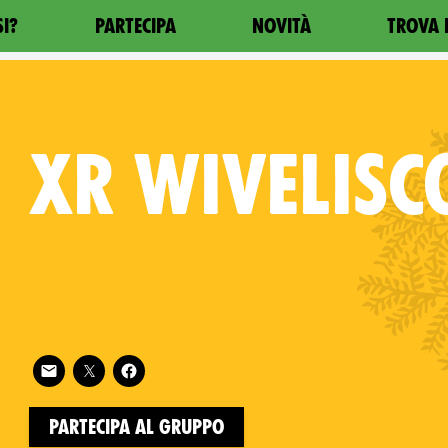
SI?
PARTECIPA
NOVITÀ
TROVA 
XR
WIVELISC
Follow XR Wiveliscombe on
on
Partecipa al gruppo