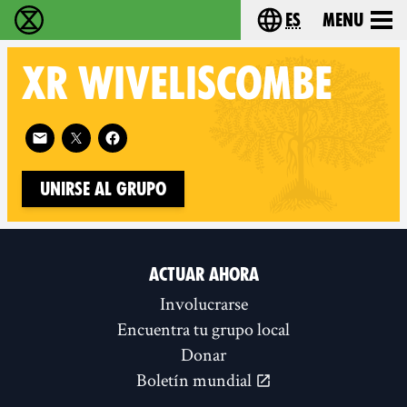
es
Menu
extinction rebellion - Home
Choose your lang
XR
WIVELISCOMBE
Follow XR Wiveliscombe on
Unirse al grupo
ACTUAR AHORA
Involucrarse
Encuentra tu grupo local
Donar
Boletín mundial