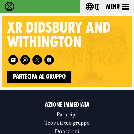
it
Menu
Extinction Rebellion - Home
Choose your lang
XR
DIDSBURY AND
WITHINGTON
Follow XR Didsbury and Withington on
Partecipa al gruppo
AZIONE IMMEDIATA
Partecipa
Trova il tuo gruppo
Donazioni