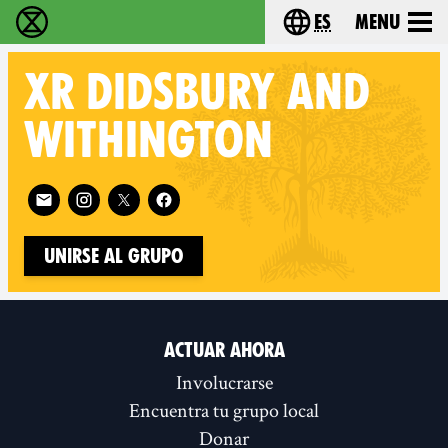
es
Menu
extinction rebellion - Home
Choose your lang
XR
DIDSBURY AND
WITHINGTON
Follow XR Didsbury and Withington on
Unirse al grupo
ACTUAR AHORA
Involucrarse
Encuentra tu grupo local
Donar