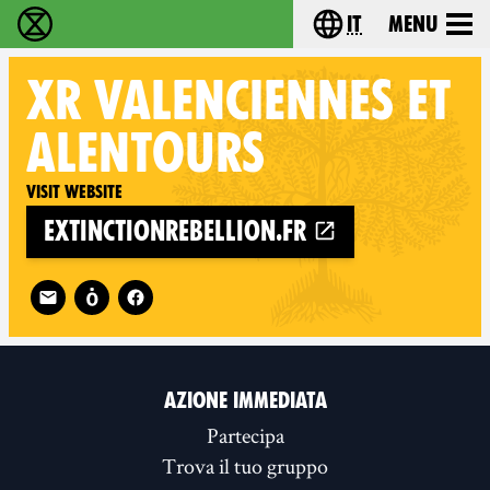
it
Menu
Extinction Rebellion - Home
Choose your lang
XR
VALENCIENNES ET
ALENTOURS
Visit website
extinctionrebellion.fr
Follow XR Valenciennes et alentours on
AZIONE IMMEDIATA
Partecipa
Trova il tuo gruppo