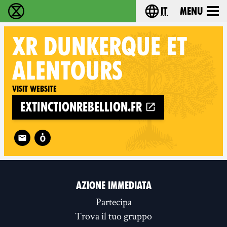
it
Menu
Extinction Rebellion - Home
Choose your lang
XR
DUNKERQUE ET
ALENTOURS
Visit website
extinctionrebellion.fr
Follow XR Dunkerque et alentours on
AZIONE IMMEDIATA
Partecipa
Trova il tuo gruppo