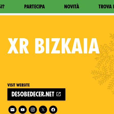
SI?
PARTECIPA
NOVITÀ
TROVA 
XR
BIZKAIA
Visit website
desobedecer.net
Follow XR Bizkaia on