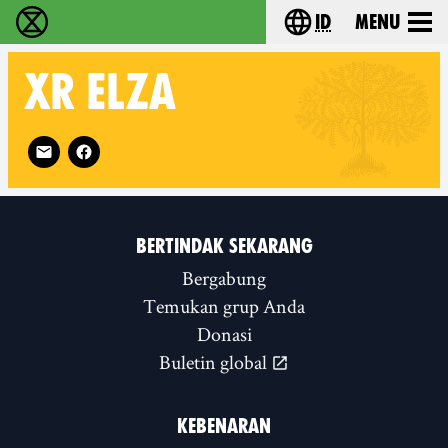
id
Menu
Extinction Rebellion (XR–Pemberontakan Melawa
Choose your lang
XR
ELZA
Follow XR ELZA on
BERTINDAK SEKARANG
Bergabung
Temukan grup Anda
Donasi
Buletin global
KEBENARAN