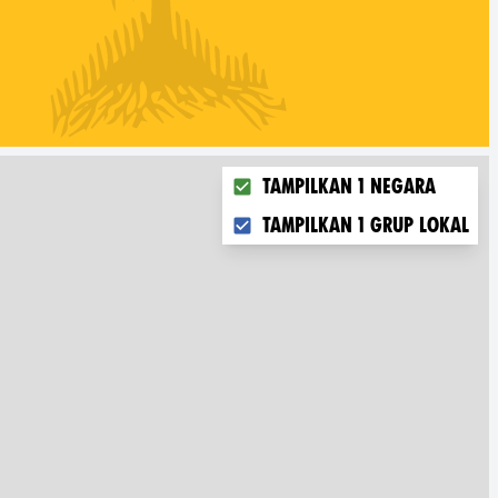
Choose what you want to disp
Tampilkan 1 negara
Tampilkan 1 grup lokal