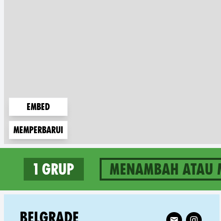
Embed
Memperbarui
1 grup
Menambah atau 
1 groups in Serbia
Follow XR Belg
BELGRADE