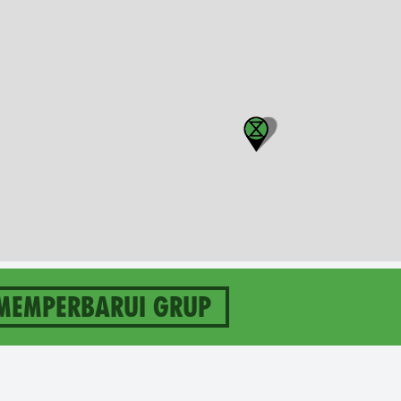
memperbarui grup
rade on