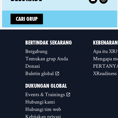
Cari grup
BERTINDAK SEKARANG
KEBENARAN
Bergabung
Apa itu XR?
Temukan grup Anda
Mengapa m
Donasi
PERTANYA
Buletin global
XReadiness
DUKUNGAN GLOBAL
Events & Trainings
Hubungi kami
Hubungi tim web
Kebijakan privasi