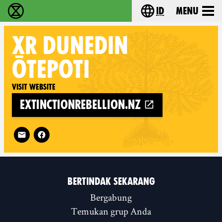
id
Menu
Extinction Rebellion (XR–Pemberontakan Melawa
Choose your lang
XR
DUNEDIN
ŌTEPOTI
Visit website
extinctionrebellion.nz
Follow XR Dunedin Ōtepoti on
BERTINDAK SEKARANG
Bergabung
Temukan grup Anda