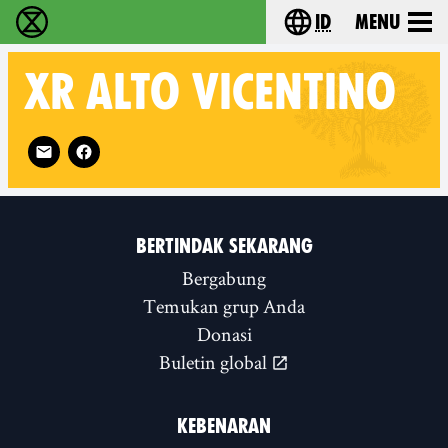
id
Menu
Extinction Rebellion (XR–Pemberontakan Melawa
Choose your lang
XR
ALTO VICENTINO
Follow XR Alto Vicentino on
BERTINDAK SEKARANG
Bergabung
Temukan grup Anda
Donasi
Buletin global
KEBENARAN