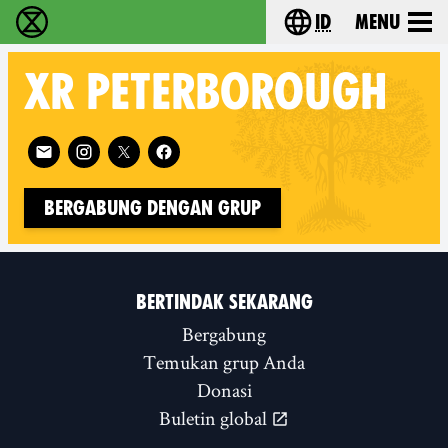
id
Menu
Extinction Rebellion (XR–Pemberontakan Melawa
Choose your lang
XR
PETERBOROUGH
Follow XR Peterborough on
Bergabung dengan Grup
BERTINDAK SEKARANG
Bergabung
Temukan grup Anda
Donasi
Buletin global