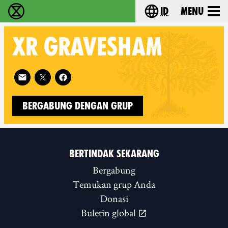
id
Menu
Extinction Rebellion (XR–Pemberontakan Melawa
Choose your lang
XR
GRAVESHAM
Follow XR Gravesham on
Bergabung dengan Grup
BERTINDAK SEKARANG
Bergabung
Temukan grup Anda
Donasi
Buletin global