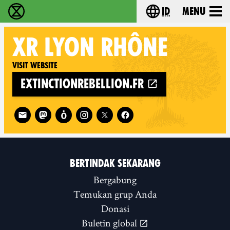
id
Menu
Extinction Rebellion (XR–Pemberontakan Melawa
Choose your lang
XR
LYON RHÔNE
Visit website
extinctionrebellion.fr
Follow XR Lyon Rhône on
BERTINDAK SEKARANG
Bergabung
Temukan grup Anda
Donasi
Buletin global