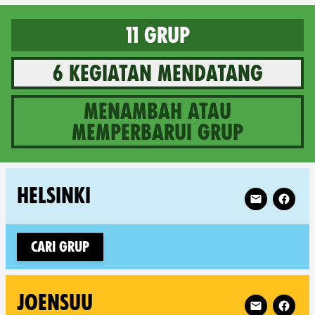
11 grup
6 kegiatan mendatang
Menambah atau
memperbarui grup
11 groups in Finland
Follow XR Hel
HELSINKI
Cari grup
Follow XR Joe
JOENSUU