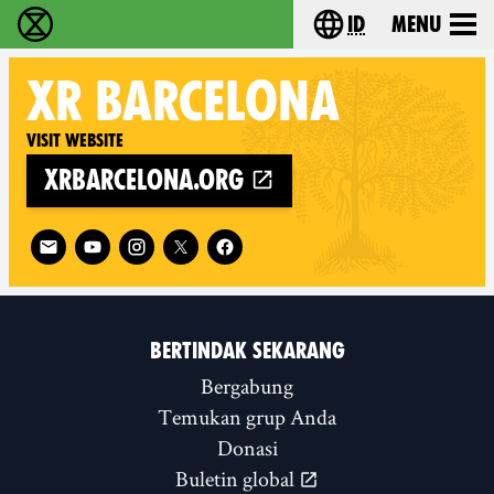
id
Menu
Extinction Rebellion (XR–Pemberontakan Melawa
Choose your lang
XR
BARCELONA
Visit website
xrbarcelona.org
Follow XR Barcelona on
BERTINDAK SEKARANG
Bergabung
Temukan grup Anda
Donasi
Buletin global