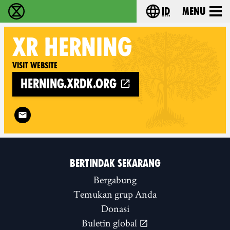
id
Menu
Extinction Rebellion (XR–Pemberontakan Melawa
Choose your lang
XR
HERNING
Visit website
herning.xrdk.org
Follow XR Herning on
BERTINDAK SEKARANG
Bergabung
Temukan grup Anda
Donasi
Buletin global