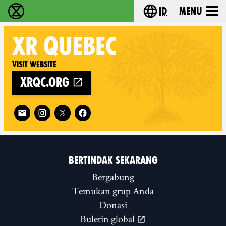
id
Menu
Extinction Rebellion (XR–Pemberontakan Melawa
Choose your lang
XR
QUEBEC
Visit website
xrqc.org
Follow XR Quebec on
BERTINDAK SEKARANG
Bergabung
Temukan grup Anda
Donasi
Buletin global