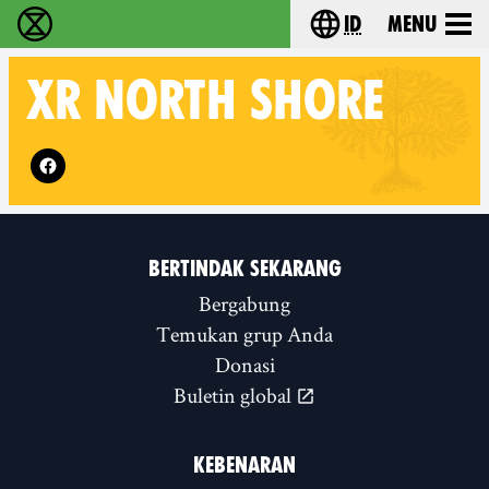
id
Menu
Extinction Rebellion (XR–Pemberontakan Melawa
Choose your lang
XR
NORTH SHORE
Follow XR North Shore on
BERTINDAK SEKARANG
Bergabung
Temukan grup Anda
Donasi
Buletin global
KEBENARAN