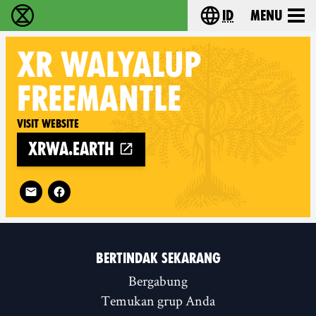
id
Menu
Extinction Rebellion (XR–Pemberontakan Melawa
Choose your lang
XR
WALYALUP
FREEMANTLE
Visit website
xrwa.earth
Follow XR Walyalup Freemantle on
BERTINDAK SEKARANG
Bergabung
Temukan grup Anda