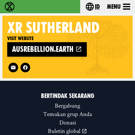
id
Menu
Extinction Rebellion (XR–Pemberontakan Melawa
Choose your lang
XR
SUTHERLAND
Visit website
ausrebellion.earth
Follow XR Sutherland on
BERTINDAK SEKARANG
Bergabung
Temukan grup Anda
Donasi
Buletin global