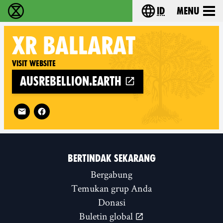
id
Menu
Extinction Rebellion (XR–Pemberontakan Melawa
Choose your lang
XR
BALLARAT
Visit website
ausrebellion.earth
Follow XR Ballarat on
BERTINDAK SEKARANG
Bergabung
Temukan grup Anda
Donasi
Buletin global