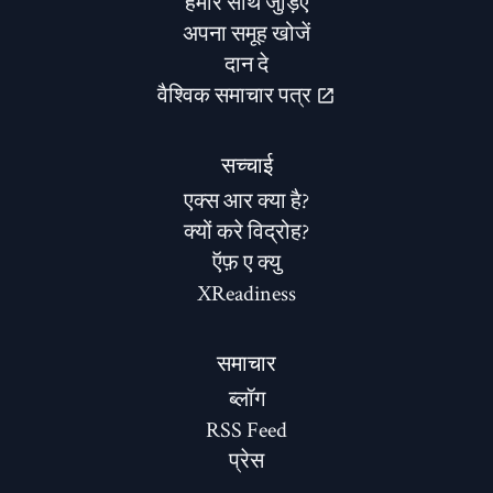
हमारे साथ जुड़िए
अपना समूह खोजें
दान दे
वैश्विक समाचार पत्र
सच्चाई
एक्स आर क्या है?
क्यों करे विद्रोह?
ऍफ़ ए क्यु
XReadiness
समाचार
ब्लॉग
RSS Feed
प्रेस