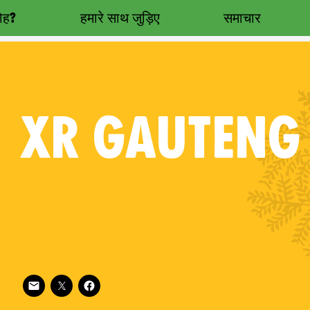
रोह?
हमारे साथ जुड़िए
समाचार
XR
GAUTENG
Follow XR Gauteng on