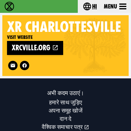
hi
Menu
विलुप्ति विद्रोह - Home
Choose your lang
XR
CHARLOTTESVILLE
Visit website
xrcville.org
Follow XR Charlottesville on
अभी कदम उठाएं।
हमारे साथ जुड़िए
अपना समूह खोजें
दान दे
वैश्विक समाचार पत्र