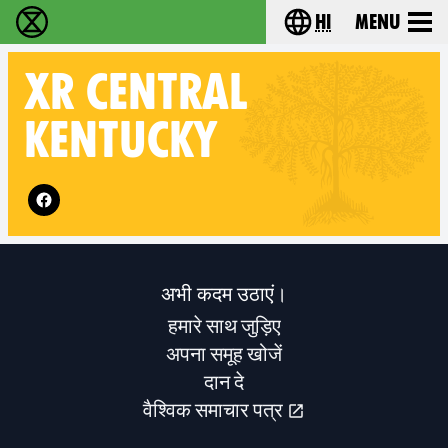
hi
Menu
विलुप्ति विद्रोह - Home
Choose your lang
XR
CENTRAL
KENTUCKY
Follow XR Central Kentucky on
अभी कदम उठाएं।
हमारे साथ जुड़िए
अपना समूह खोजें
दान दे
वैश्विक समाचार पत्र