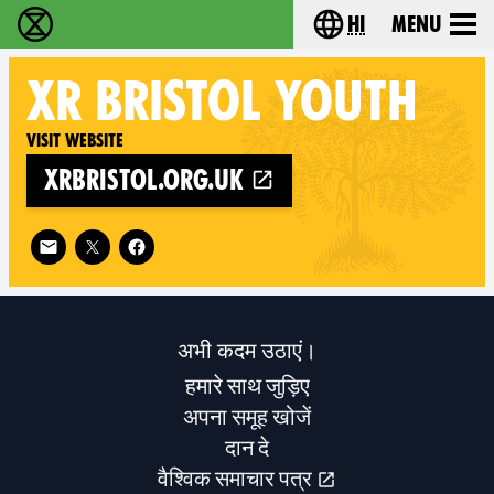
hi
Menu
विलुप्ति विद्रोह - Home
Choose your lang
XR
BRISTOL YOUTH
Visit website
xrbristol.org.uk
Follow XR Bristol Youth on
अभी कदम उठाएं।
हमारे साथ जुड़िए
अपना समूह खोजें
दान दे
वैश्विक समाचार पत्र