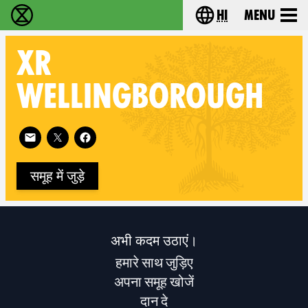
hi
Menu
विलुप्ति विद्रोह - Home
Choose your lang
XR
WELLINGBOROUGH
Follow XR Wellingborough on
समूह में जुड़े
अभी कदम उठाएं।
हमारे साथ जुड़िए
अपना समूह खोजें
दान दे