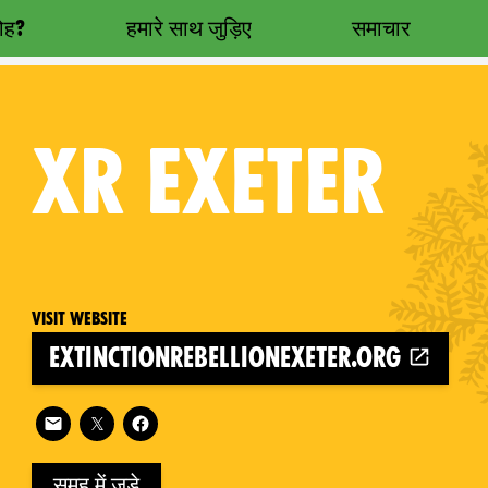
रोह?
हमारे साथ जुड़िए
समाचार
XR
EXETER
Visit website
extinctionrebellionexeter.org
on
Follow XR Exeter on
समूह में जुड़े