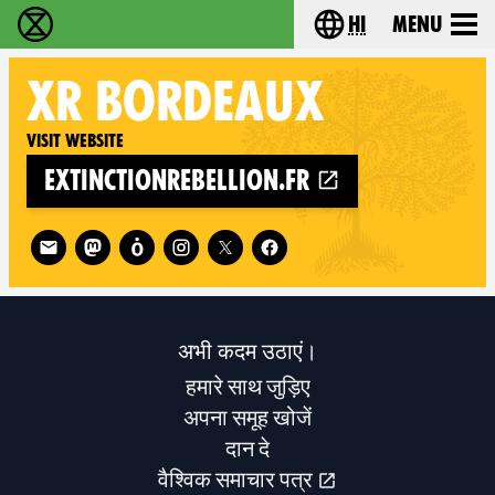
hi
Menu
विलुप्ति विद्रोह - Home
Choose your lang
XR
BORDEAUX
Visit website
extinctionrebellion.fr
Follow XR Bordeaux on
अभी कदम उठाएं।
हमारे साथ जुड़िए
अपना समूह खोजें
दान दे
वैश्विक समाचार पत्र